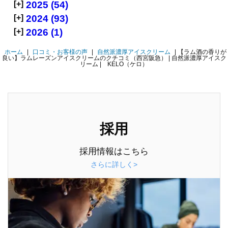
[+]
2025 (54)
[+]
2024 (93)
[+]
2026 (1)
ホーム
|
口コミ・お客様の声
|
自然派濃厚アイスクリーム
|
【ラム酒の香りが
良い】ラムレーズンアイスクリームのクチコミ（西宮阪急） | 自然派濃厚アイスク
リーム | KELO（ケロ）
採用
採用情報はこちら
さらに詳しく>