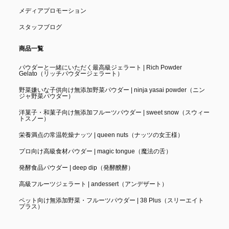
メディアプロモーション
スタッフブログ
商品一覧
パウダーと一緒にいただく最高級ジェラート | Rich Powder
Gelato（リッチパウダージェラート）
野菜嫌いな子供向け無添加野菜パウダー | ninja yasai powder（ニン
ジャ野菜パウダー）
洋菓子・和菓子向け無添加フルーツパウダー | sweet snow（スウィー
トスノー）
栄養満点の常温乾燥ナッツ | queen nuts（ナッツの女王様）
プロ向け高級食材パウダー | magic tongue（魔法の舌）
発酵食品パウダー | deep dip（発酵醗酵）
高級フルーツジェラート | andessert（アンデザート）
ペット向け無添加野菜・フルーツパウダー | 38 Plus（スリーエイト
プラス）