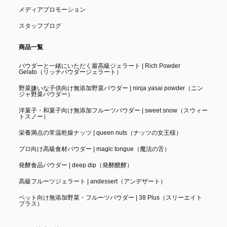
メディアプロモーション
スタッフブログ
商品一覧
パウダーと一緒にいただく最高級ジェラート | Rich Powder
Gelato（リッチパウダージェラート）
野菜嫌いな子供向け無添加野菜パウダー | ninja yasai powder（ニン
ジャ野菜パウダー）
洋菓子・和菓子向け無添加フルーツパウダー | sweet snow（スウィー
トスノー）
栄養満点の常温乾燥ナッツ | queen nuts（ナッツの女王様）
プロ向け高級食材パウダー | magic tongue（魔法の舌）
発酵食品パウダー | deep dip（発酵醗酵）
高級フルーツジェラート | andessert（アンデザート）
ペット向け無添加野菜・フルーツパウダー | 38 Plus（スリーエイト
プラス）