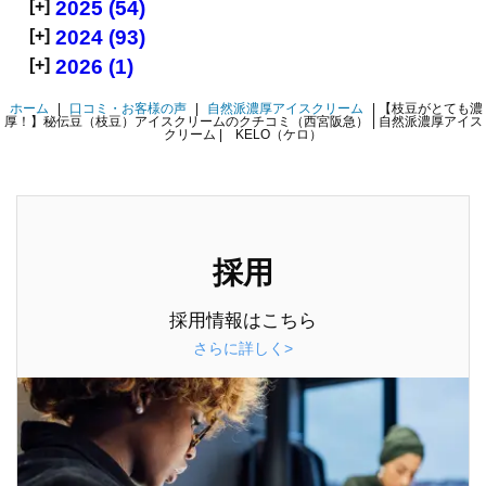
[+]
2025 (54)
[+]
2024 (93)
[+]
2026 (1)
ホーム
|
口コミ・お客様の声
|
自然派濃厚アイスクリーム
|
【枝豆がとても濃
厚！】秘伝豆（枝豆）アイスクリームのクチコミ（西宮阪急） | 自然派濃厚アイス
クリーム | KELO（ケロ）
採用
採用情報はこちら
さらに詳しく>