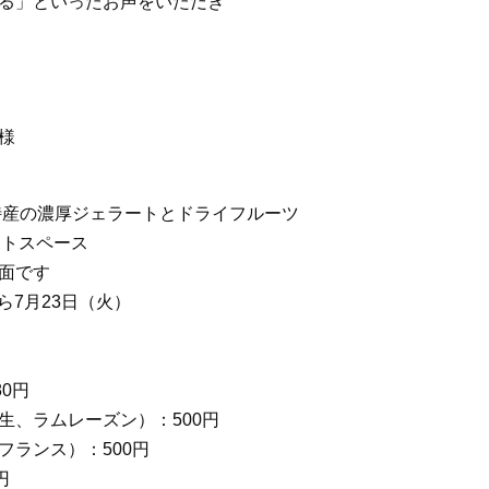
る」といったお声をいただき
様
特産の濃厚ジェラートとドライフルーツ
ントスペース
面です
から7月23日（火）
0円
生、ラムレーズン）：500円
フランス）：500円
円