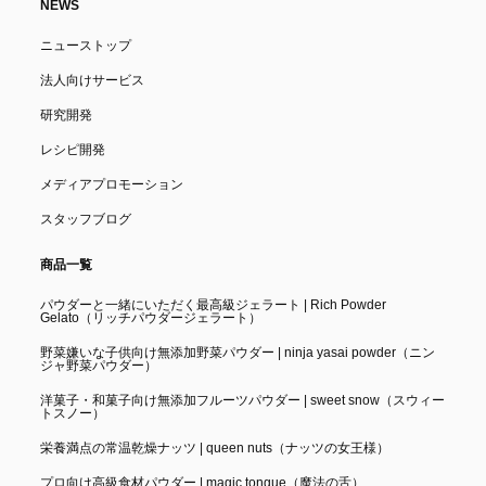
NEWS
ニューストップ
法人向けサービス
研究開発
レシピ開発
メディアプロモーション
スタッフブログ
商品一覧
パウダーと一緒にいただく最高級ジェラート | Rich Powder
Gelato（リッチパウダージェラート）
野菜嫌いな子供向け無添加野菜パウダー | ninja yasai powder（ニン
ジャ野菜パウダー）
洋菓子・和菓子向け無添加フルーツパウダー | sweet snow（スウィー
トスノー）
栄養満点の常温乾燥ナッツ | queen nuts（ナッツの女王様）
プロ向け高級食材パウダー | magic tongue（魔法の舌）