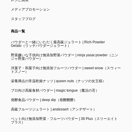
メディアプロモーション
スタッフブログ
商品一覧
パウダーと一緒にいただく最高級ジェラート | Rich Powder
Gelato（リッチパウダージェラート）
野菜嫌いな子供向け無添加野菜パウダー | ninja yasai powder（ニン
ジャ野菜パウダー）
洋菓子・和菓子向け無添加フルーツパウダー | sweet snow（スウィー
トスノー）
栄養満点の常温乾燥ナッツ | queen nuts（ナッツの女王様）
プロ向け高級食材パウダー | magic tongue（魔法の舌）
発酵食品パウダー | deep dip（発酵醗酵）
高級フルーツジェラート | andessert（アンデザート）
ペット向け無添加野菜・フルーツパウダー | 38 Plus（スリーエイト
プラス）