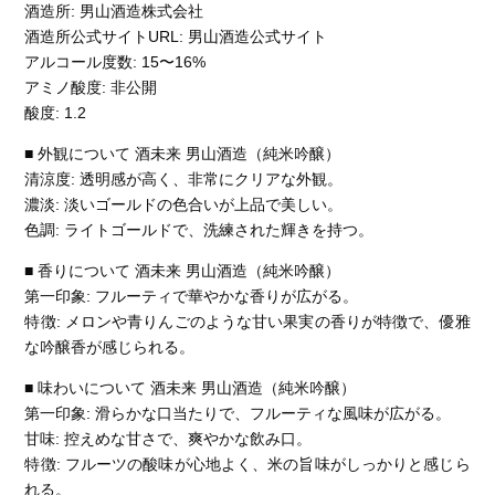
酒造所: 男山酒造株式会社
酒造所公式サイトURL: 男山酒造公式サイト
アルコール度数: 15〜16%
アミノ酸度: 非公開
酸度: 1.2
■ 外観について 酒未来 男山酒造（純米吟醸）
清涼度: 透明感が高く、非常にクリアな外観。
濃淡: 淡いゴールドの色合いが上品で美しい。
色調: ライトゴールドで、洗練された輝きを持つ。
■ 香りについて 酒未来 男山酒造（純米吟醸）
第一印象: フルーティで華やかな香りが広がる。
特徴: メロンや青りんごのような甘い果実の香りが特徴で、優雅
な吟醸香が感じられる。
■ 味わいについて 酒未来 男山酒造（純米吟醸）
第一印象: 滑らかな口当たりで、フルーティな風味が広がる。
甘味: 控えめな甘さで、爽やかな飲み口。
特徴: フルーツの酸味が心地よく、米の旨味がしっかりと感じら
れる。