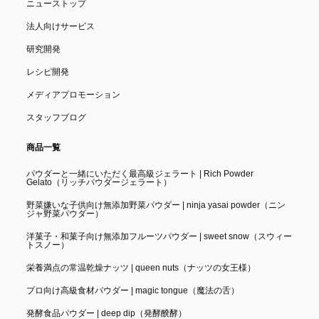
ニューストップ
法人向けサービス
研究開発
レシピ開発
メディアプロモーション
スタッフブログ
商品一覧
パウダーと一緒にいただく最高級ジェラート | Rich Powder
Gelato（リッチパウダージェラート）
野菜嫌いな子供向け無添加野菜パウダー | ninja yasai powder（ニン
ジャ野菜パウダー）
洋菓子・和菓子向け無添加フルーツパウダー | sweet snow（スウィー
トスノー）
栄養満点の常温乾燥ナッツ | queen nuts（ナッツの女王様）
プロ向け高級食材パウダー | magic tongue（魔法の舌）
発酵食品パウダー | deep dip（発酵醗酵）