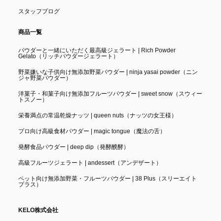
スタッフブログ
商品一覧
パウダーと一緒にいただく最高級ジェラート | Rich Powder
Gelato（リッチパウダージェラート）
野菜嫌いな子供向け無添加野菜パウダー | ninja yasai powder（ニン
ジャ野菜パウダー）
洋菓子・和菓子向け無添加フルーツパウダー | sweet snow（スウィー
トスノー）
栄養満点の常温乾燥ナッツ | queen nuts（ナッツの女王様）
プロ向け高級食材パウダー | magic tongue（魔法の舌）
発酵食品パウダー | deep dip（発酵醗酵）
高級フルーツジェラート | andessert（アンデザート）
ペット向け無添加野菜・フルーツパウダー | 38 Plus（スリーエイト
プラス）
KELO株式会社