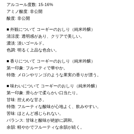
アルコール度数: 15-16%
アミノ酸度: 非公開
酸度: 非公開
■ 外観について コーギーのおしり（純米吟醸）
清涼度: 透明感があり、クリアで美しい。
濃淡: 淡いゴールド。
色調: 明るく上品な色合い。
■ 香りについて コーギーのおしり（純米吟醸）
第一印象: フルーティで華やか。
特徴: メロンやリンゴのような果実の香りが漂う。
■ 味わいについて コーギーのおしり（純米吟醸）
第一印象: 滑らかで柔らかい口当たり。
甘味: 控えめな甘さ。
特徴: フルーティな酸味が心地よく、飲みやすい。
苦味: ほとんど感じられない。
バランス: 甘味と酸味が絶妙に調和。
余韻: 軽やかでフルーティな余韻が続く。